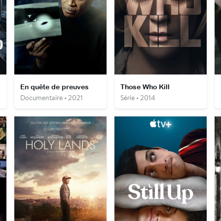
En quête de preuves
Those Who Kill
Documentaire • 2021
Série • 2014