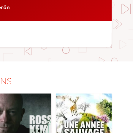
erón
ONS