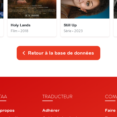
Holy Lands
Still Up
Film • 2018
Série • 2023
Retour à la base de données
TAA
TRADUCTEUR
COMM
 propos
Adhérer
Faire