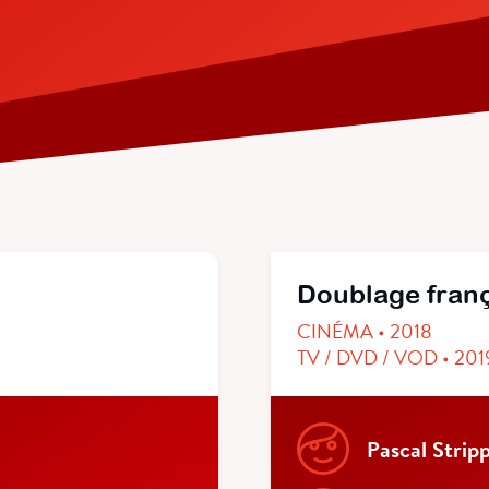
Doublage fran
CINÉMA • 2018
TV / DVD / VOD • 201
Pascal Stripp