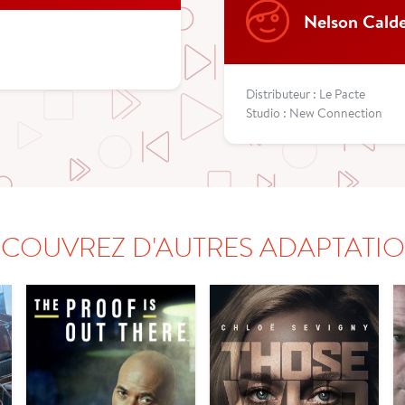
Nelson Cald
Distributeur : Le Pacte
Studio : New Connection
COUVREZ D'AUTRES ADAPTATI