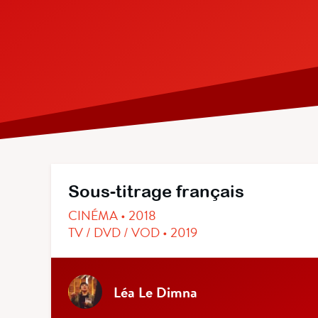
Sous-titrage français
CINÉMA • 2018
TV / DVD / VOD • 2019
Léa Le Dimna