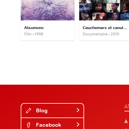
Atsumono
Cauchemars et canulars
Film • 1998
Documentaire • 2019
A
Blog
À
Facebook