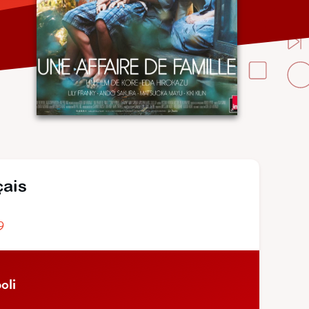
çais
9
oli