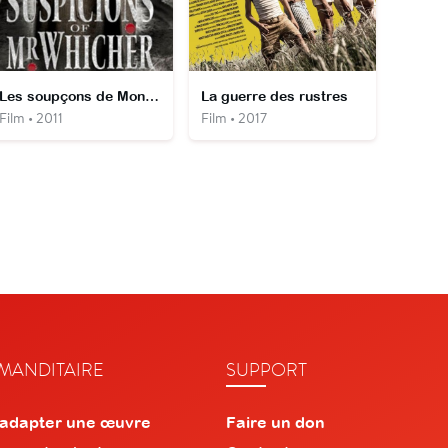
Les soupçons de Monsieur Whicher
La guerre des rustres
Film • 2011
Film • 2017
ANDITAIRE
SUPPORT
 adapter une œuvre
Faire un don