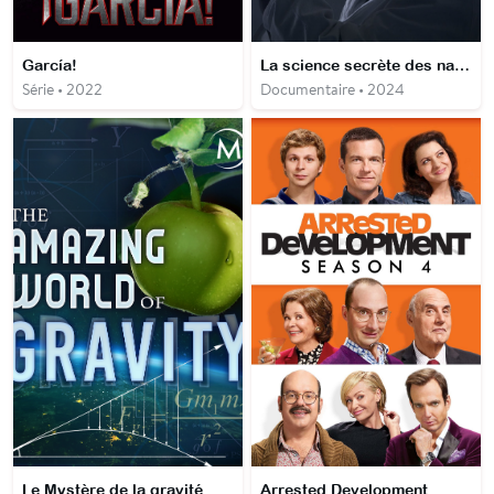
García!
La science secrète des nazis
Série • 2022
Documentaire • 2024
Le Mystère de la gravité
Arrested Development