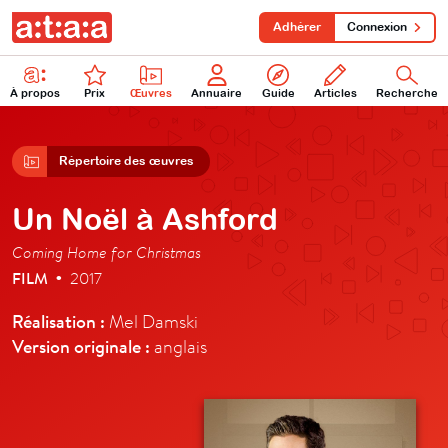
Adhérer
Connexion
À propos
Prix
Œuvres
Annuaire
Guide
Articles
Recherche
Répertoire des œuvres
Un Noël à Ashford
Coming Home for Christmas
FILM
2017
•
Réalisation :
Mel Damski
Version originale :
anglais