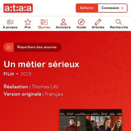
Adhérer
Connexion
À propos
Prix
Œuvres
Annuaire
Guide
Articles
Recherche
Répertoire des œuvres
Un métier sérieux
FILM
2023
•
Réalisation :
Thomas Lilti
Version originale :
français