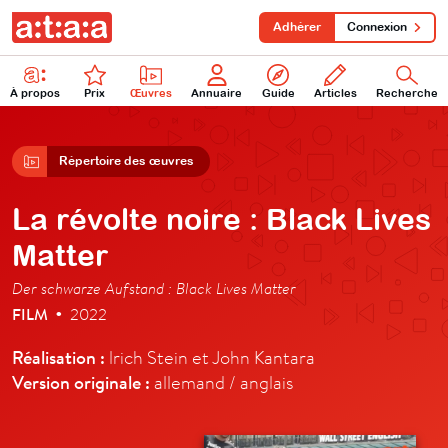
Adhérer
Connexion
À propos
Prix
Œuvres
Annuaire
Guide
Articles
Recherche
Répertoire des œuvres
La révolte noire : Black Lives
Matter
Der schwarze Aufstand : Black Lives Matter
FILM
2022
•
Réalisation :
lrich Stein et John Kantara
Version originale :
allemand / anglais