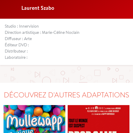
Laurent Szabo
Studio : Innervision
Direction artistique : Marie-Céline Noclain
Diffuseur : Arte
Éditeur DVD :
Distributeur :
Laboratoire :
DÉCOUVREZ D'AUTRES ADAPTATIONS