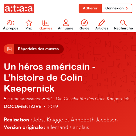
Adhérer
Connexion
À propos
Prix
Œuvres
Annuaire
Guide
Articles
Recherche
Répertoire des œuvres
Un héros américain -
L’histoire de Colin
Kaepernick
Ein amerikanischer Held - Die Geschichte des Colin Kaepernick
DOCUMENTAIRE
2019
•
Réalisation :
Jobst Knigge et Annebeth Jacobsen
Version originale :
allemand / anglais