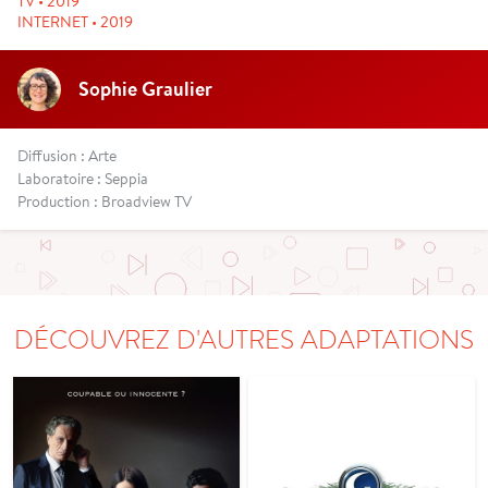
TV • 2019
INTERNET • 2019
Sophie Graulier
Diffusion : Arte
Laboratoire : Seppia
Production : Broadview TV
DÉCOUVREZ D'AUTRES ADAPTATIONS