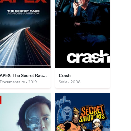
APEX: The Secret Race Accross America
Crash
Documentaire • 2019
Série • 2008