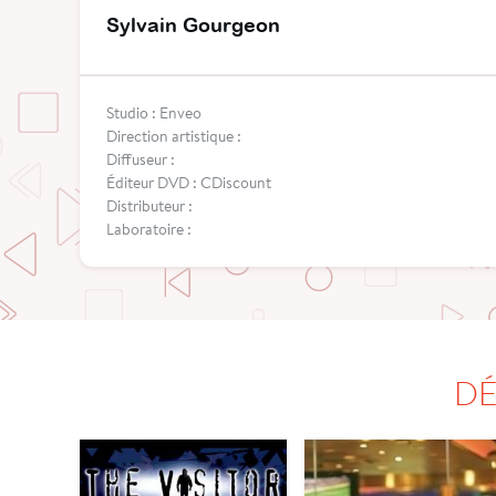
Sylvain Gourgeon
Studio : Enveo
Direction artistique :
Diffuseur :
Éditeur DVD : CDiscount
Distributeur :
Laboratoire :
DÉ