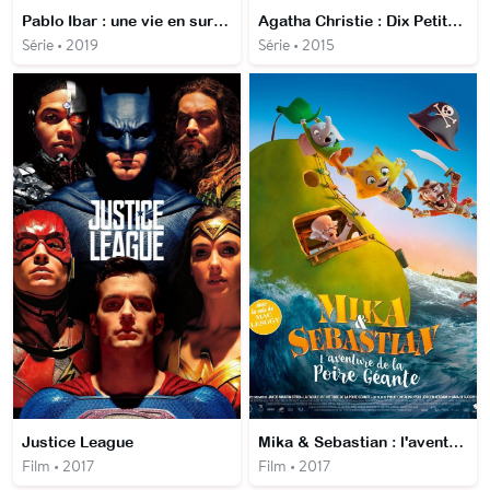
Pablo Ibar : une vie en sursis
Agatha Christie : Dix Petits Nègres
Série • 2019
Série • 2015
Justice League
Mika & Sebastian : l'aventure de la poire géante
Film • 2017
Film • 2017