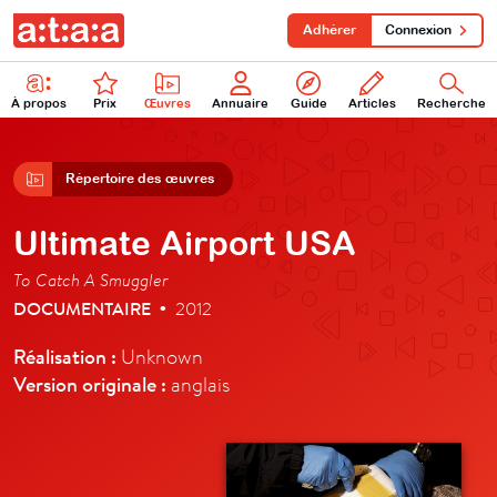
Adhérer
Connexion
À propos
Prix
Œuvres
Annuaire
Guide
Articles
Recherche
Répertoire des œuvres
Ultimate Airport USA
To Catch A Smuggler
DOCUMENTAIRE
2012
•
Réalisation :
Unknown
Version originale :
anglais