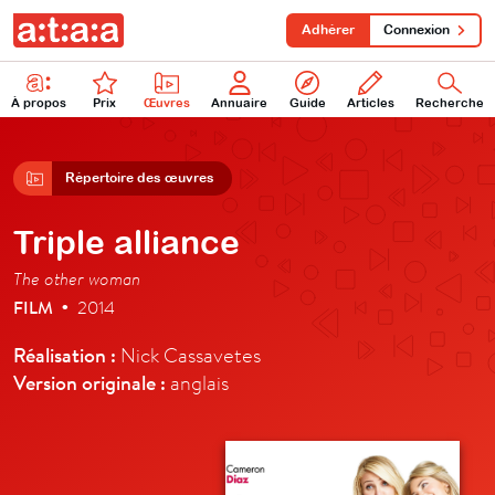
Adhérer
Connexion
À propos
Prix
Œuvres
Annuaire
Guide
Articles
Recherche
Répertoire des œuvres
Triple alliance
The other woman
FILM
2014
•
Réalisation :
Nick Cassavetes
Version originale :
anglais