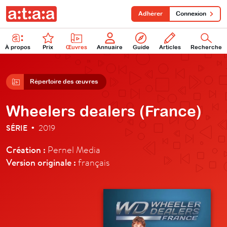
Adhérer
Connexion
À propos
Prix
Œuvres
Annuaire
Guide
Articles
Recherche
Répertoire des œuvres
Wheelers dealers (France)
SÉRIE
2019
•
Création :
Pernel Media
Version originale :
français