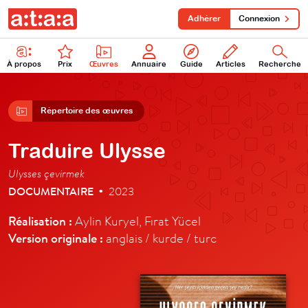
Adhérer
Connexion
À propos
Prix
Œuvres
Annuaire
Guide
Articles
Recherche
Répertoire des œuvres
Traduire Ulysse
Ulysses çevirmek
DOCUMENTAIRE
2023
•
Réalisation :
Aylin Kuryel, Fırat Yücel
Version originale :
anglais / kurde / turc