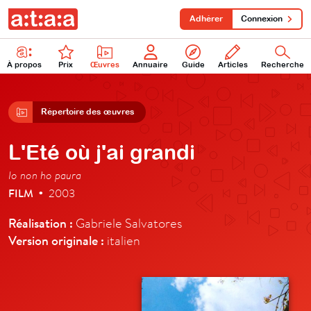
Adhérer
Connexion
À propos
Prix
Œuvres
Annuaire
Guide
Articles
Recherche
Répertoire des œuvres
L'Eté où j'ai grandi
Io non ho paura
FILM
2003
•
Réalisation :
Gabriele Salvatores
Version originale :
italien