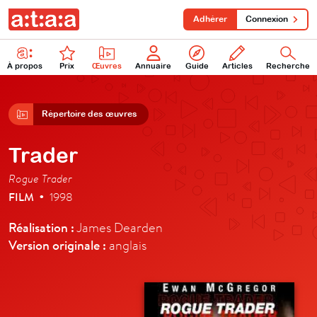
Adhérer
Connexion
À propos
Prix
Œuvres
Annuaire
Guide
Articles
Recherche
Répertoire des œuvres
Trader
Rogue Trader
FILM
1998
•
Réalisation :
James Dearden
Version originale :
anglais