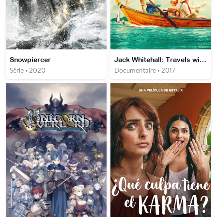
Snowpiercer
Jack Whitehall: Travels with My Father
Série • 2020
Documentaire • 2017