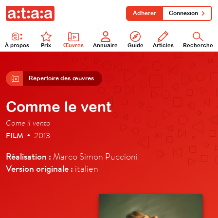
Adhérer
Connexion
À propos
Prix
Œuvres
Annuaire
Guide
Articles
Recherche
Répertoire des œuvres
Comme le vent
Come il vento
FILM
2013
•
Réalisation :
Marco Simon Puccioni
Version originale :
italien