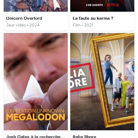
Unicorn Overlord
La faute au karma ?
Jeux vidéo • 2024
Film • 2021
Josh Gates à la recherche du mégalodon
Italia Shore