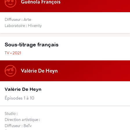
Guénola François
Diffuseur : Arte
Laboratoire : Hiventy
Sous-titrage français
TV • 2021
Valérie De Heyn
Valérie De Heyn
Épisodes 1 à 10
Studio :
Direction artistique :
Diffuseur : BeTv