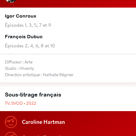
Igor Conroux
Épisodes 1, 3, 5, 7 et 9
François Dubuc
Épisodes 2, 4, 6, 8 et 10
Diffuseur : Arte
Studio : Hiventy
Direction artistique : Nathalie Régnier
Sous-titrage français
TV, SVOD • 2022
Caroline Hartman