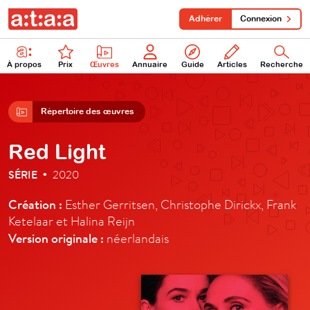
Adhérer
Connexion
À propos
Prix
Œuvres
Annuaire
Guide
Articles
Recherche
Répertoire des œuvres
Red Light
SÉRIE
2020
•
Création :
Esther Gerritsen, Christophe Dirickx, Frank
Ketelaar et Halina Reijn
Version originale :
néerlandais