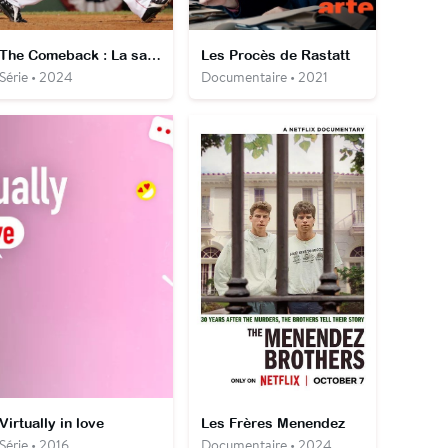
The Comeback : La saison la plus surprenante des Boston Red Sox
Les Procès de Rastatt
Série • 2024
Documentaire • 2021
Virtually in love
Les Frères Menendez
Série • 2016
Documentaire • 2024