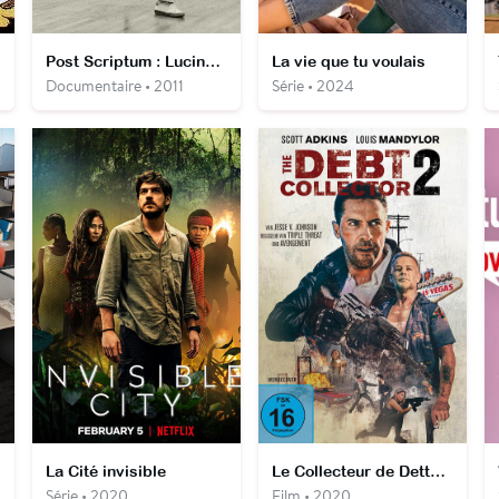
Post Scriptum : Lucinda Childs
La vie que tu voulais
Documentaire • 2011
Série • 2024
La Cité invisible
Le Collecteur de Dettes 2
Série • 2020
Film • 2020