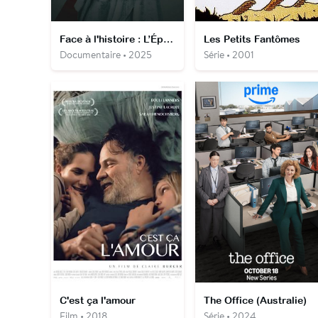
Face à l'histoire : L’Épopée de Lady Liberty
Les Petits Fantômes
Documentaire • 2025
Série • 2001
C'est ça l'amour
The Office (Australie)
Film • 2018
Série • 2024