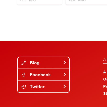
A
Blog
À
Facebook
O
Twitter
P
S