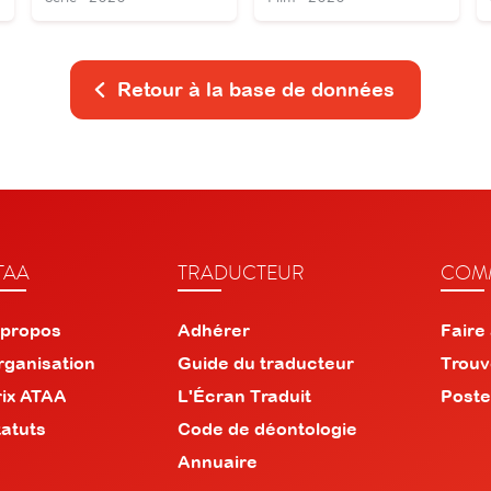
Retour à la base de données
TAA
TRADUCTEUR
COMM
 propos
Adhérer
Faire
rganisation
Guide du traducteur
Trouv
rix ATAA
L'Écran Traduit
Poste
tatuts
Code de déontologie
Annuaire