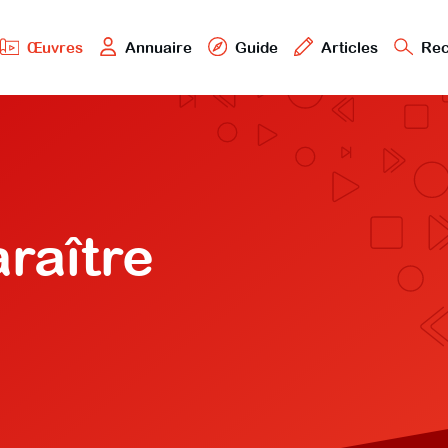
Œuvres
Annuaire
Guide
Articles
Rec
araître