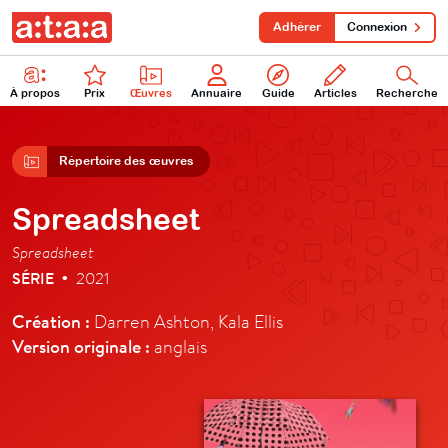
Adhérer
Connexion
À propos
Prix
Œuvres
Annuaire
Guide
Articles
Recherche
Répertoire des œuvres
Spreadsheet
Spreadsheet
SÉRIE
2021
•
Création :
Darren Ashton, Kala Ellis
Version originale :
anglais