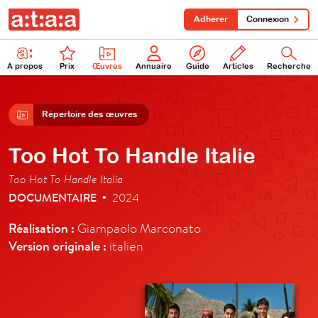
Adhérer
Connexion
À propos
Prix
Œuvres
Annuaire
Guide
Articles
Recherche
Répertoire des œuvres
Too Hot To Handle Italie
Too Hot To Handle Italia
DOCUMENTAIRE
2024
•
Réalisation :
Giampaolo Marconato
Version originale :
italien