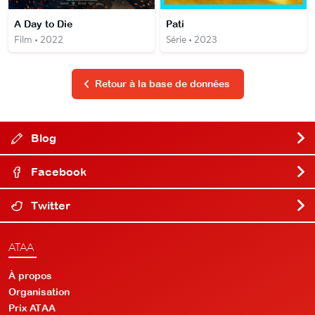
A Day to Die
Pati
Film • 2022
Série • 2023
Retour à la base de données
Blog
Facebook
Twitter
ATAA
À propos
Organisation
Prix ATAA