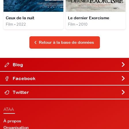
Ceux de la nuit
Le dernier Exorcisme
Film • 2022
Film • 2010
Retour à la base de données
Blog
Facebook
Twitter
ATAA
À propos
Organisation