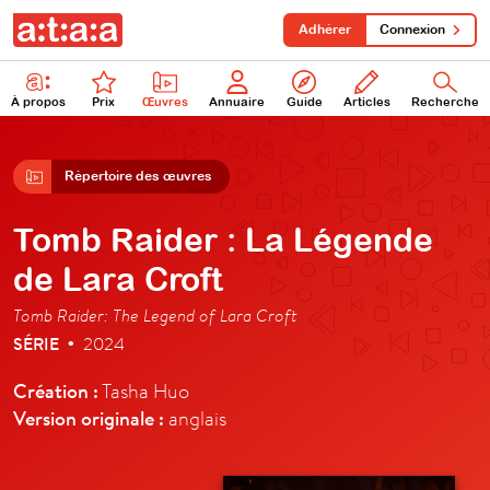
Adhérer
Connexion
À propos
Prix
Œuvres
Annuaire
Guide
Articles
Recherche
Répertoire des œuvres
Tomb Raider : La Légende
de Lara Croft
Tomb Raider: The Legend of Lara Croft
SÉRIE
2024
•
Création :
Tasha Huo
Version originale :
anglais