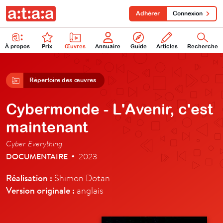
Adhérer
Connexion
À propos
Prix
Œuvres
Annuaire
Guide
Articles
Recherche
Répertoire des œuvres
Cybermonde - L'Avenir, c'est
maintenant
Cyber Everything
DOCUMENTAIRE
2023
•
Réalisation :
Shimon Dotan
Version originale :
anglais