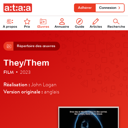
Adhérer
Connexion
À propos
Prix
Œuvres
Annuaire
Guide
Articles
Recherche
Répertoire des œuvres
They/Them
FILM
2023
•
Réalisation :
John Logan
Version originale :
anglais