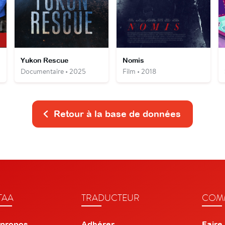
Yukon Rescue
Nomis
Documentaire • 2025
Film • 2018
Retour à la base de données
TAA
TRADUCTEUR
COMM
 propos
Adhérer
Faire