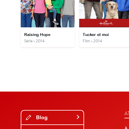
Raising Hope
Tucker et moi
Série • 2014
Film • 2014
A
Blog
À