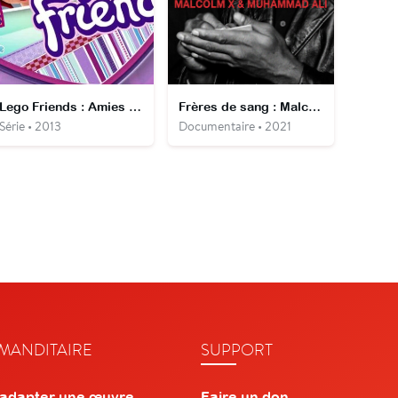
Lego Friends : Amies pour la vie
Frères de sang : Malcolm X & Mohamed Ali
Série • 2013
Documentaire • 2021
ANDITAIRE
SUPPORT
 adapter une œuvre
Faire un don