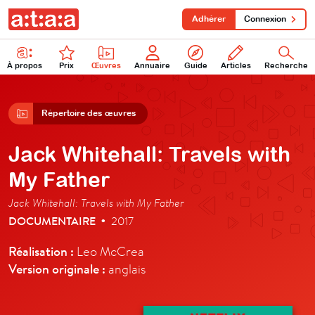
Adhérer
Connexion
À propos
Prix
Œuvres
Annuaire
Guide
Articles
Recherche
Répertoire des œuvres
Jack Whitehall: Travels with
My Father
Jack Whitehall: Travels with My Father
DOCUMENTAIRE
2017
•
Réalisation :
Leo McCrea
Version originale :
anglais