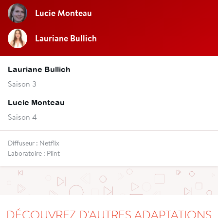
Lucie Monteau
Lauriane Bullich
Lauriane Bullich
Saison 3
Lucie Monteau
Saison 4
Diffuseur : Netflix
Laboratoire : Plint
DÉCOUVREZ D'AUTRES ADAPTATIONS