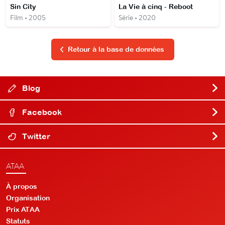
Sin City
La Vie à cinq - Reboot
Film • 2005
Série • 2020
Retour à la base de données
Blog
Facebook
Twitter
ATAA
À propos
Organisation
Prix ATAA
Statuts