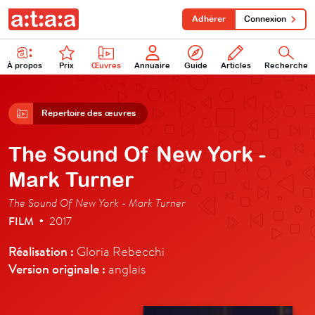
Adhérer
Connexion
À propos
Prix
Œuvres
Annuaire
Guide
Articles
Recherche
Répertoire des œuvres
The Sound Of New York -
Mark Turner
The Sound Of New York - Mark Turner
FILM
2017
•
Réalisation :
Gloria Rebecchi
Version originale :
anglais