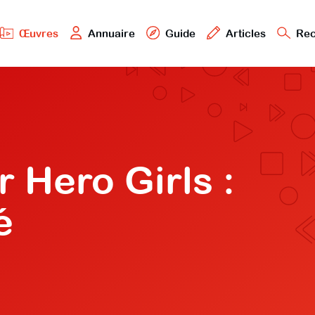
Œuvres
Annuaire
Guide
Articles
Rec
 Hero Girls :
é