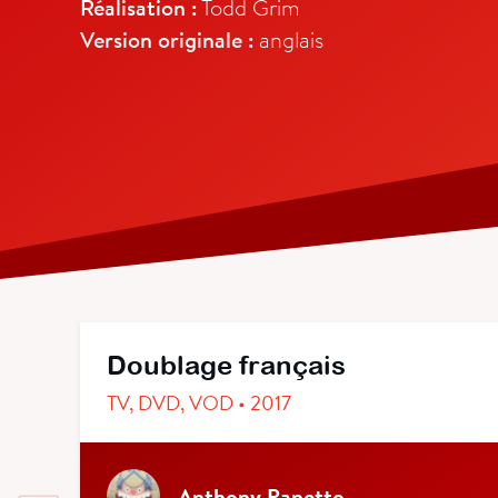
Réalisation :
Todd Grim
Version originale :
anglais
Doublage français
TV, DVD, VOD • 2017
Anthony Panetto