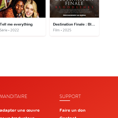
Tell me everything
Destination Finale : Bloodlines
Série • 2022
Film • 2025
ANDITAIRE
SUPPORT
 adapter une œuvre
Faire un don
er un traducteur
Contact