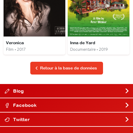
Veronica
Inna de Yard
Film • 2017
Documentaire • 2019
Retour à la base de données
Blog
Facebook
Twitter