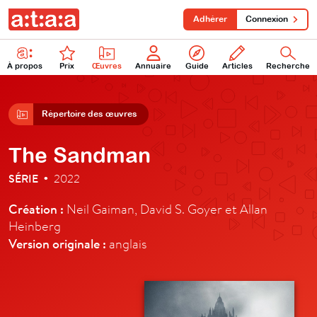
Adhérer
Connexion
À propos
Prix
Œuvres
Annuaire
Guide
Articles
Recherche
Répertoire des œuvres
The Sandman
SÉRIE
2022
•
Création :
Neil Gaiman, David S. Goyer et Allan
Heinberg
Version originale :
anglais