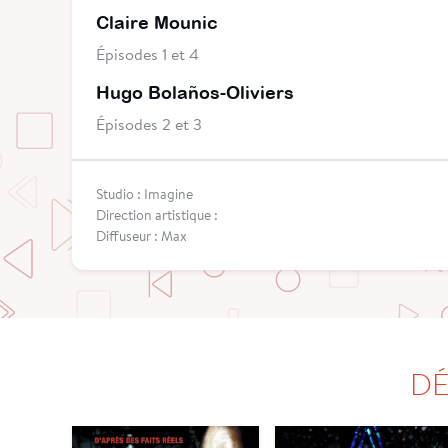
Claire Mounic
Épisodes 1 et 4
Hugo Bolaños-Oliviers
Épisodes 2 et 3
Studio : Imagine
Direction artistique :
Diffuseur : Max
DÉ