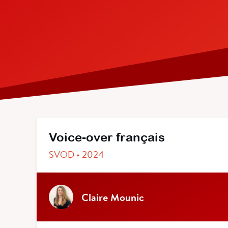
Voice-over français
SVOD • 2024
Claire Mounic