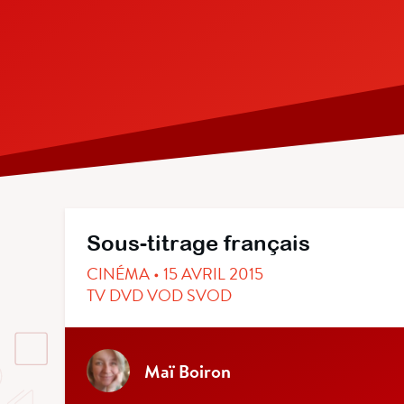
Sous-titrage français
CINÉMA • 15 AVRIL 2015
TV DVD VOD SVOD
Maï Boiron