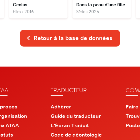
Genius
Dans la peau d'une fille
Film • 2016
Série • 2025
Retour à la base de données
TAA
TRADUCTEUR
COMM
 propos
Adhérer
Faire
rganisation
Guide du traducteur
Trouv
rix ATAA
L'Écran Traduit
Poste
tatuts
Code de déontologie