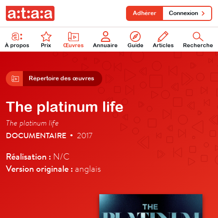
Adhérer
Connexion
À propos
Prix
Œuvres
Annuaire
Guide
Articles
Recherche
Répertoire des œuvres
The platinum life
The platinum life
DOCUMENTAIRE
2017
•
Réalisation :
N/C
Version originale :
anglais