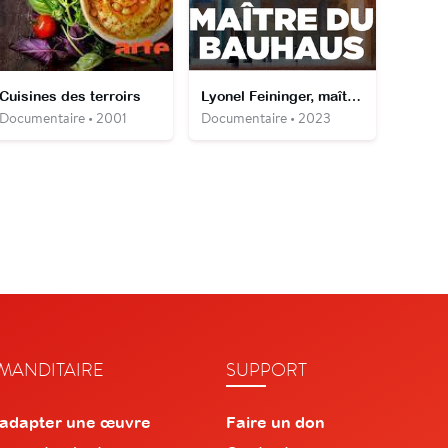
Cuisines des terroirs
Lyonel Feininger, maître du Bauhaus
Documentaire • 2001
Documentaire • 2023
ANDITAIRE
SUPPORT
 adapter une œuvre
Faire un don