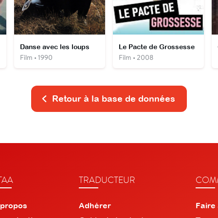
ir
Danse avec les loups
Le Pacte de Grossesse
Film • 1990
Film • 2008
Retour à la base de données
TAA
TRADUCTEUR
COMM
 propos
Adhérer
Faire