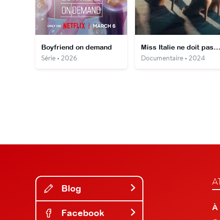
Boyfriend on demand
Miss Italie ne doit pas mour
Série • 2026
Documentaire • 2024
A
Blog
À
Facebook