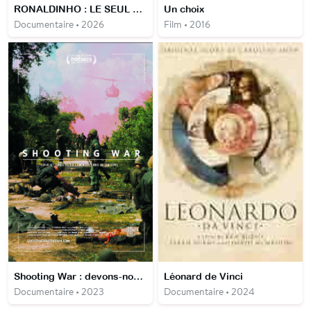
RONALDINHO : LE SEUL ET L'UNIQUE
Un choix
Documentaire • 2026
Film • 2016
Shooting War : devons-nous fermer les yeux ?
Léonard de Vinci
Documentaire • 2023
Documentaire • 2024