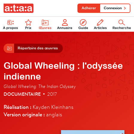
Adhérer
Connexion
À propos
Prix
Œuvres
Annuaire
Guide
Articles
Recherche
Répertoire des œuvres
Global Wheeling : l'odyssée
indienne
Global Wheeling: The Indian Odyssey
DOCUMENTAIRE
2017
•
Réalisation :
Kayden Kleinhans
Version originale :
anglais