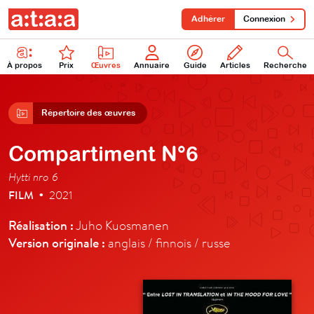
Adhérer
Connexion
À propos
Prix
Œuvres
Annuaire
Guide
Articles
Recherche
Répertoire des œuvres
Compartiment N°6
Hytti nro 6
FILM
2021
•
Réalisation :
Juho Kuosmanen
Version originale :
anglais / finnois / russe