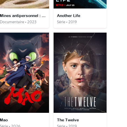
Mines antipersonnel : la guerre des lâches
Another Life
Documentaire • 2023
Série • 2019
Mao
The Twelve
Série • 2026
Série • 2019