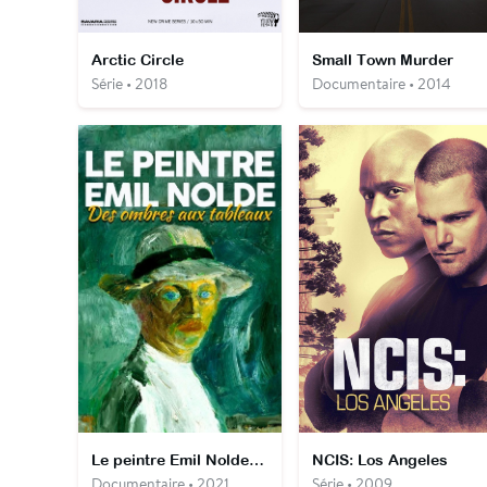
Arctic Circle
Small Town Murder
Série • 2018
Documentaire • 2014
Le peintre Emil Nolde – Des ombres aux tableaux
NCIS: Los Angeles
Documentaire • 2021
Série • 2009