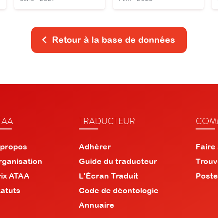
Retour à la base de données
TAA
TRADUCTEUR
COMM
 propos
Adhérer
Faire
rganisation
Guide du traducteur
Trouv
rix ATAA
L'Écran Traduit
Poste
tatuts
Code de déontologie
Annuaire