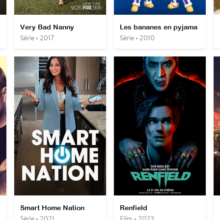
Very Bad Nanny
Les bananes en pyjama
Série • 2017
Série • 2010
Smart Home Nation
Renfield
Série • 2021
Film • 2023