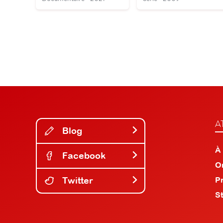
A
Blog
À
Facebook
O
Twitter
P
S