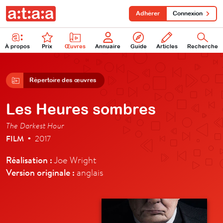
Adhérer
Connexion
À propos
Prix
Œuvres
Annuaire
Guide
Articles
Recherche
Répertoire des œuvres
Les Heures sombres
The Darkest Hour
FILM
2017
•
Réalisation :
Joe Wright
Version originale :
anglais