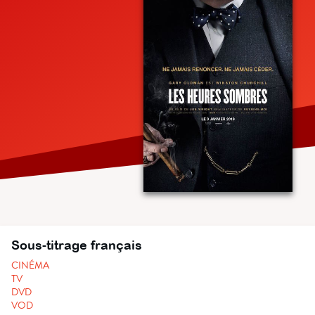
Sous-titrage français
CINÉMA
TV
DVD
VOD