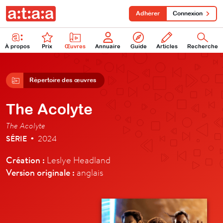
Adhérer
Connexion
À propos
Prix
Œuvres
Annuaire
Guide
Articles
Recherche
Répertoire des œuvres
The Acolyte
The Acolyte
SÉRIE
2024
•
Création :
Leslye Headland
Version originale :
anglais