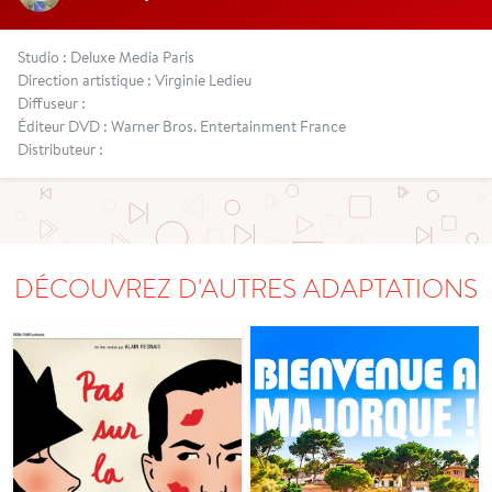
Studio : Deluxe Media Paris
Direction artistique : Virginie Ledieu
Diffuseur :
Éditeur DVD : Warner Bros. Entertainment France
Distributeur :
DÉCOUVREZ D'AUTRES ADAPTATIONS