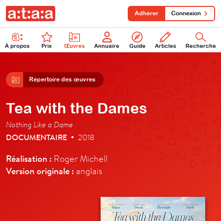
Adhérer
Connexion
À propos
Prix
Œuvres
Annuaire
Guide
Articles
Recherche
Répertoire des œuvres
Tea with the Dames
Nothing Like a Dame
DOCUMENTAIRE
2018
•
Réalisation :
Roger Michell
Version originale :
anglais