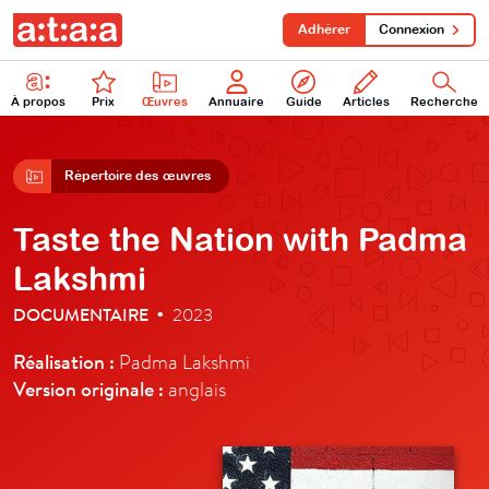
Adhérer
Connexion
À propos
Prix
Œuvres
Annuaire
Guide
Articles
Recherche
Répertoire des œuvres
Taste the Nation with Padma
Lakshmi
DOCUMENTAIRE
2023
•
Réalisation :
Padma Lakshmi
Version originale :
anglais