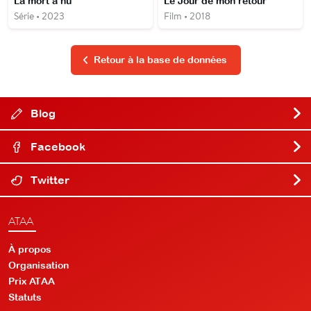
La mort à nu
Le Jour de mon retour
Série • 2023
Film • 2018
Retour à la base de données
Blog
Facebook
Twitter
ATAA
À propos
Organisation
Prix ATAA
Statuts