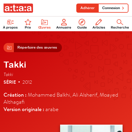
Adhérer
Connexion
À propos
Prix
Œuvres
Annuaire
Guide
Articles
Recherche
Répertoire des œuvres
Takki
Takki
SÉRIE
2012
•
Création :
Mohammed Balkhi, Ali Alsherif, Moayed
Althagafi
Version originale :
arabe