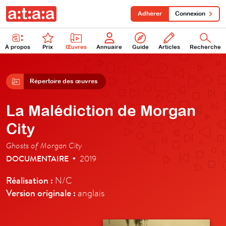
Adhérer
Connexion
À propos
Prix
Œuvres
Annuaire
Guide
Articles
Recherche
Répertoire des œuvres
La Malédiction de Morgan
City
Ghosts of Morgan City
DOCUMENTAIRE
2019
•
Réalisation :
N/C
Version originale :
anglais