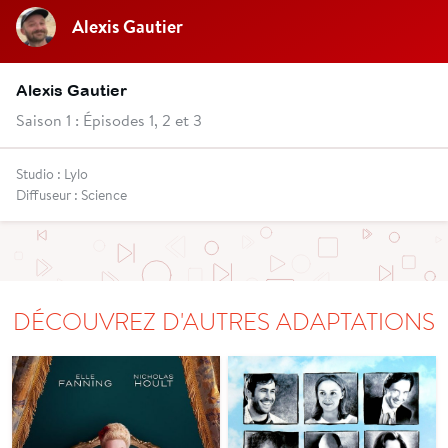
Alexis Gautier
Alexis Gautier
Saison 1 : Épisodes 1, 2 et 3
Studio : Lylo
Diffuseur : Science
DÉCOUVREZ D'AUTRES ADAPTATIONS