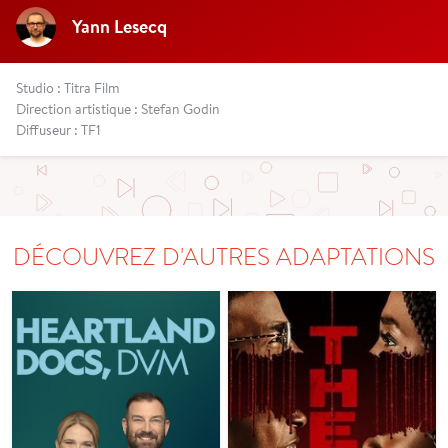
Yann Lesecq
Studio : Titra Film
Direction artistique : Stefan Godin
Diffuseur : TF1
DÉCOUVREZ D'AUTRES ADAPTATIONS