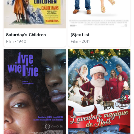
Saturday's Children
(S)ex List
Film • 1940
Film • 2011