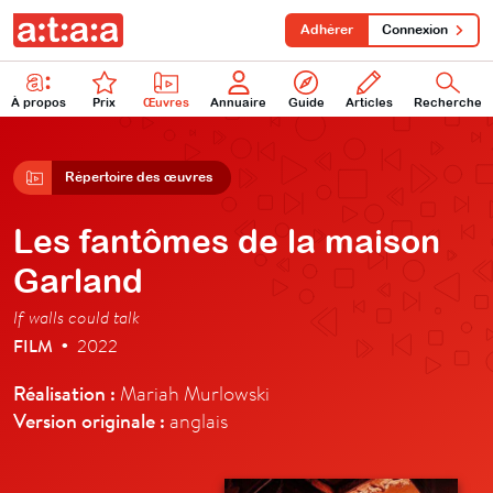
Adhérer
Connexion
À propos
Prix
Œuvres
Annuaire
Guide
Articles
Recherche
Répertoire des œuvres
Les fantômes de la maison
Garland
If walls could talk
FILM
2022
•
Réalisation :
Mariah Murlowski
Version originale :
anglais