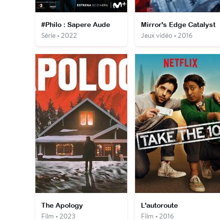
#Philo : Sapere Aude
Mirror's Edge Catalyst
Série • 2022
Jeux vidéo • 2016
The Apology
L'autoroute
Film • 2023
Film • 2016