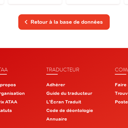
Retour à la base de données
TAA
TRADUCTEUR
COMM
 propos
Adhérer
Faire
rganisation
Guide du traducteur
Trouv
rix ATAA
L'Écran Traduit
Poste
tatuts
Code de déontologie
Annuaire