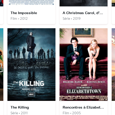
The Impossible
A Christmas Carol, d'après Charles Dickens
Film • 2012
Série • 2019
The Killing
Rencontres à Elizabethtown
Série • 2011
Film • 2005