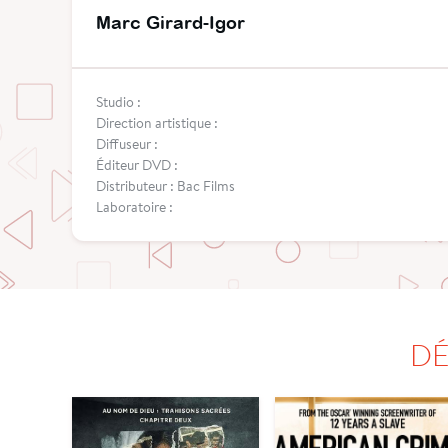
Marc Girard-Igor
Studio :
Direction artistique :
Diffuseur :
Éditeur DVD :
Distributeur : Bac Films
Laboratoire :
DÉ