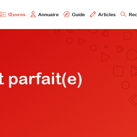
Œuvres
Annuaire
Guide
Articles
Rec
 parfait(e)