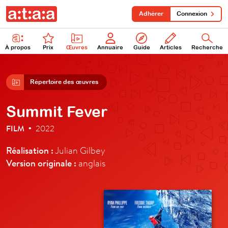
Adhérer
Connexion
À propos
Prix
Œuvres
Annuaire
Guide
Articles
Recherche
Répertoire des œuvres
Summit Fever
FILM
2022
•
Réalisation :
Julian Gilbey
Version originale :
anglais