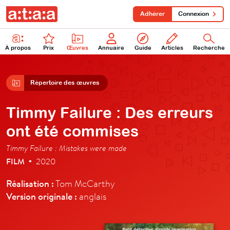
Adhérer
Connexion
À propos
Prix
Œuvres
Annuaire
Guide
Articles
Recherche
Répertoire des œuvres
Timmy Failure : Des erreurs
ont été commises
Timmy Failure : Mistakes were made
FILM
2020
•
Réalisation :
Tom McCarthy
Version originale :
anglais