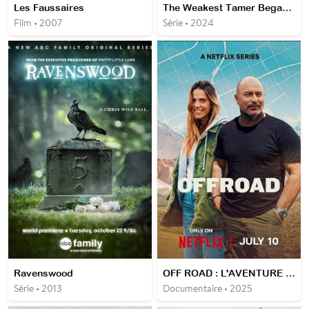
Les Faussaires
The Weakest Tamer Began a Journey to Pick Up Trash
Film • 2007
Série • 2024
Ravenswood
OFF ROAD : L'AVENTURE EN LIVE
Série • 2013
Documentaire • 2025