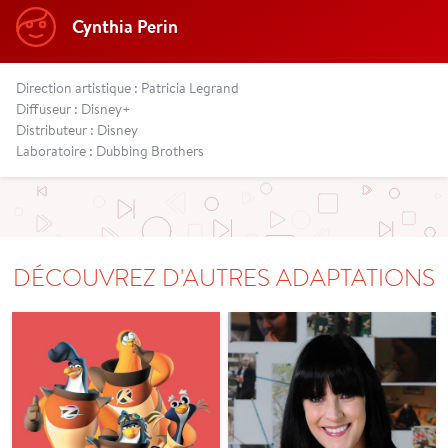
Cynthia Perin
Direction artistique : Patricia Legrand
Diffuseur : Disney+
Distributeur : Disney
Laboratoire : Dubbing Brothers
DÉCOUVREZ D'AUTRES ADAPTATIONS