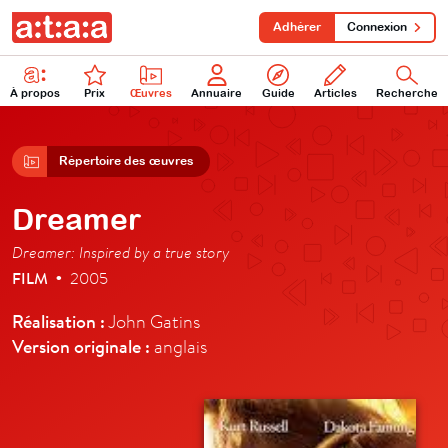
Adhérer
Connexion
À propos
Prix
Œuvres
Annuaire
Guide
Articles
Recherche
Répertoire des œuvres
Dreamer
Dreamer: Inspired by a true story
FILM
2005
•
Réalisation :
John Gatins
Version originale :
anglais