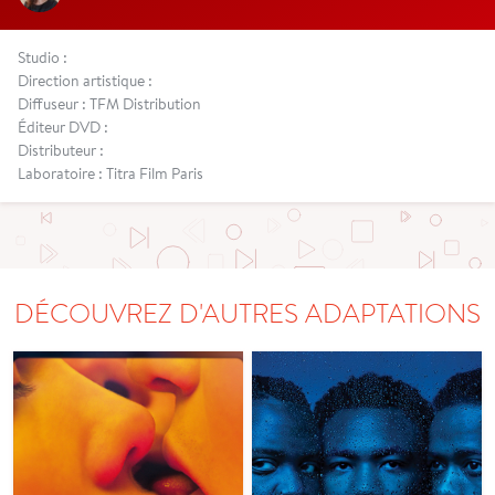
Studio :
Direction artistique :
Diffuseur : TFM Distribution
Éditeur DVD :
Distributeur :
Laboratoire : Titra Film Paris
DÉCOUVREZ D'AUTRES ADAPTATIONS