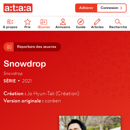
Adhérer
Connexion
À propos
Prix
Œuvres
Annuaire
Guide
Articles
Recherche
Répertoire des œuvres
Snowdrop
Snowdrop
SÉRIE
2021
•
Création :
Jo Hyun-Tak (Création)
Version originale :
coréen