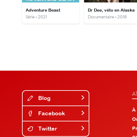
Adventure Beast
Dr Dee, véto en Alaska
Série • 2021
Documentaire • 2018
A
Blog
À
Facebook
O
Twitter
P