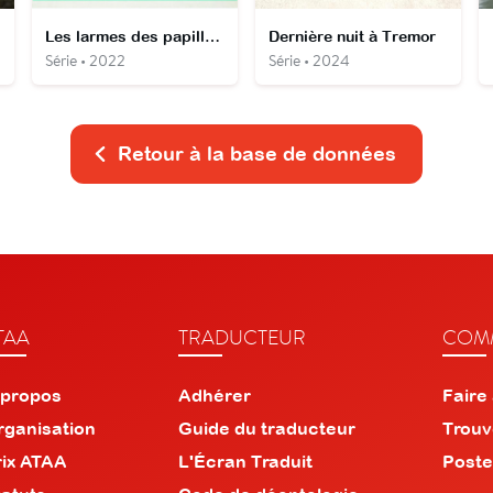
Les larmes des papillons
Dernière nuit à Tremor
Série • 2022
Série • 2024
Retour à la base de données
TAA
TRADUCTEUR
COMM
 propos
Adhérer
Faire
rganisation
Guide du traducteur
Trouv
rix ATAA
L'Écran Traduit
Poste