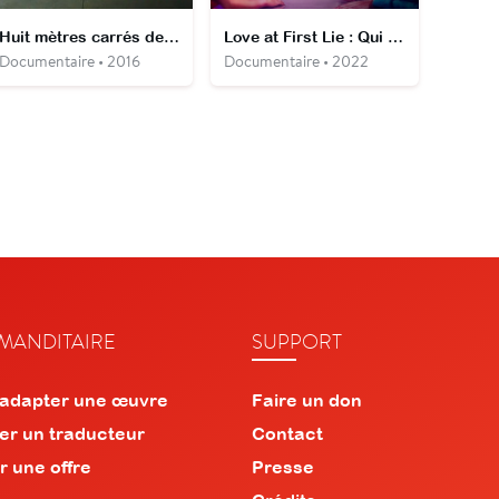
Huit mètres carrés de solitude
Love at First Lie : Qui sont les vrais couples ?
Documentaire • 2016
Documentaire • 2022
ANDITAIRE
SUPPORT
 adapter une œuvre
Faire un don
er un traducteur
Contact
r une offre
Presse