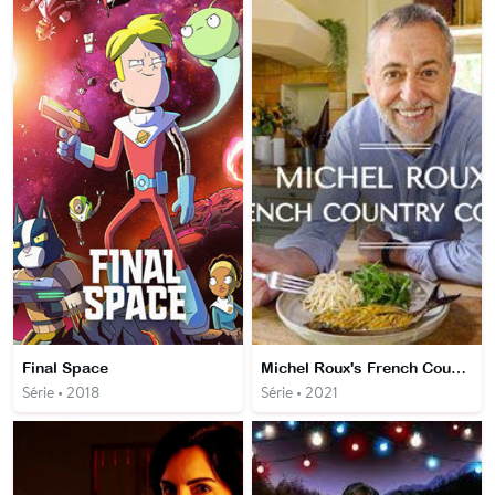
Final Space
Michel Roux's French Country Cooking
Série • 2018
Série • 2021