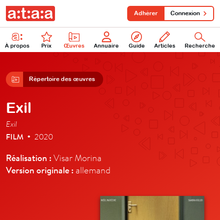
Adhérer
Connexion
À propos
Prix
Œuvres
Annuaire
Guide
Articles
Recherche
Répertoire des œuvres
Exil
Exil
FILM
2020
•
Réalisation :
Visar Morina
Version originale :
allemand