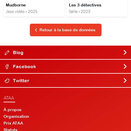
Mudborne
Les 3 détectives
Jeux vidéo • 2025
Série • 2023
Retour à la base de données
Blog
Facebook
Twitter
ATAA
À propos
Organisation
Prix ATAA
Statuts