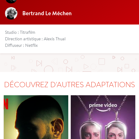
Bertrand Le Méchen
Studio : Titrafilm
Direction artistique : Alexis Thual
Diffuseur : Netflix
DÉCOUVREZ D'AUTRES ADAPTATIONS