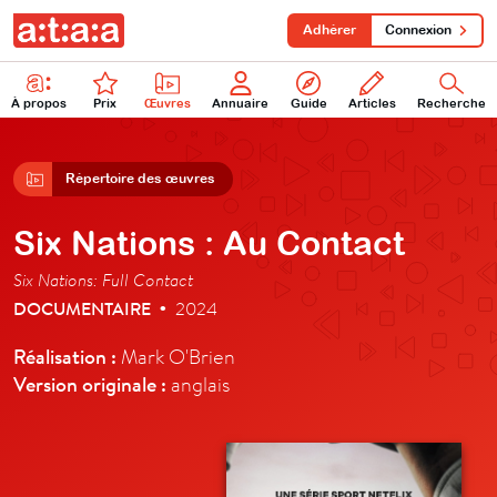
Adhérer
Connexion
À propos
Prix
Œuvres
Annuaire
Guide
Articles
Recherche
Répertoire des œuvres
Six Nations : Au Contact
Six Nations: Full Contact
DOCUMENTAIRE
2024
•
Réalisation :
Mark O'Brien
Version originale :
anglais