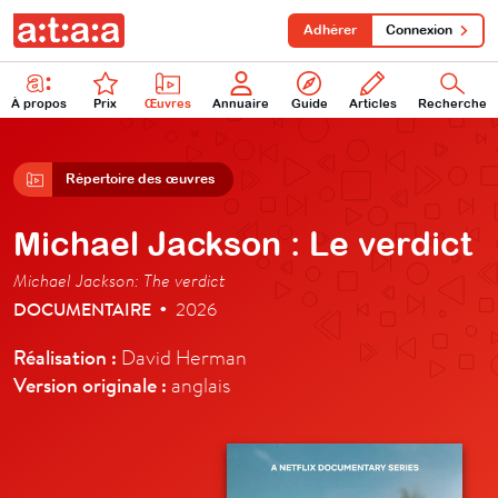
Adhérer
Connexion
À propos
Prix
Œuvres
Annuaire
Guide
Articles
Recherche
Répertoire des œuvres
Michael Jackson : Le verdict
Michael Jackson: The verdict
DOCUMENTAIRE
2026
•
Réalisation :
David Herman
Version originale :
anglais